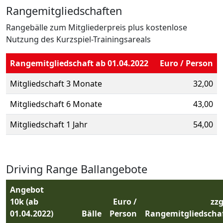
Rangemitgliedschaften
Rangebälle zum Mitgliederpreis plus kostenlose
Nutzung des Kurzspiel-Trainingsareals
Rangemitgliedschaft ab 01.04.2022
Euro / Person
Mitgliedschaft 3 Monate
32,00
Mitgliedschaft 6 Monate
43,00
Mitgliedschaft 1 Jahr
54,00
Driving Range Ballangebote
Angebot
10k
(ab
Euro /
zzg
01.04.2022)
Bälle
Person
Rangemitgliedscha