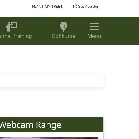
PLANT-MY-TREE®
Gut Apeldör
sonal Training
Golfkurse
Menu
Webcam Range