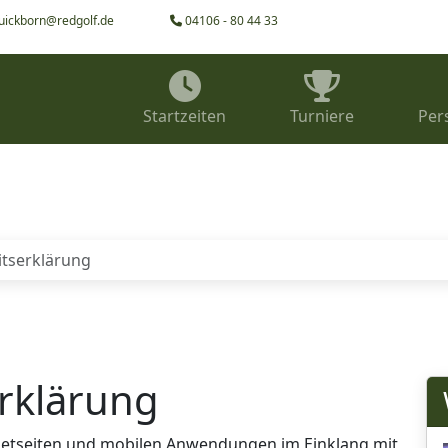
uickborn@redgolf.de
04106 - 80 44 33
Startzeiten
Turniere
Per
itserklärung
erklärung
rnetseiten und mobilen Anwendungen im Einklang mit