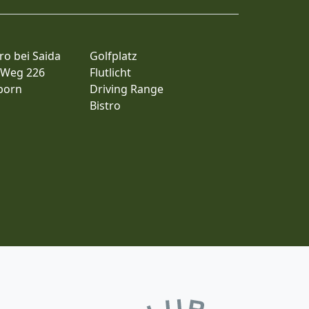
ro bei Saida
Golfplatz
 Weg 226
Flutlicht
born
Driving Range
Bistro