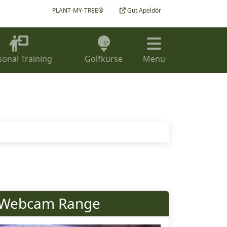
PLANT-MY-TREE®
Gut Apeldör
sonal Training
Golfkurse
Menu
Webcam Range