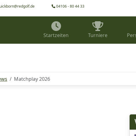
uickborn@redgolf.de
04106 - 80 44 33
Startzeiten
Turniere
Per
ews
Matchplay 2026